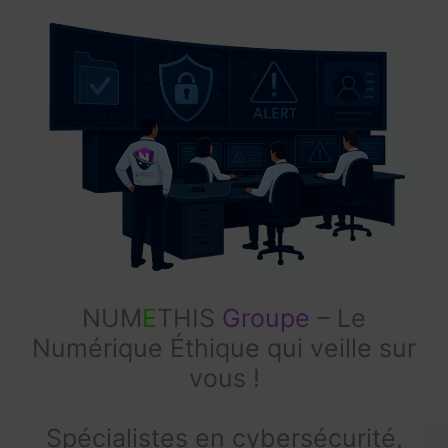
NUM
E
THIS
Groupe
– Le
Numérique Éthique qui veille sur
vous !
Spécialistes en cybersécurité,