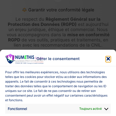
Garantir votre conformité légale
Le respect du
Règlement Général sur la
Protection des Données (RGPD)
est aujourd’hui
un enjeu juridique, éthique et commercial. Nous
vous accompagnons dans la
mise en conformité
RGPD
de vos outils, pratiques et traitements, en
lien avec les recommandations de la CNIL.
Gérer le consentement
Limiter l’impact environnemental
Pour offrir les meilleures expériences, nous utilisons des technologies
Parce qu’un numérique efficace peut aussi être
telles que les cookies pour stocker et/ou accéder aux informations des
responsable, nous intégrons les principes de
appareils. Le fait de consentir à ces technologies nous permettra de
sobriété numérique
dans tous nos
traiter des données telles que le comportement de navigation ou les ID
accompagnements. Cela passe par
uniques sur ce site. Le fait de ne pas consentir ou de retirer son
l’
optimisation de votre parc informatique
, la
consentement peut avoir un effet négatif sur certaines caractéristiques
réduction des usages superflus et la mise en
et fonctions.
place de
bonnes pratiques écologiques
. Nous
Fonctionnel
Toujours activé
vous aidons à conjuguer performance digitale et
écoconception
.