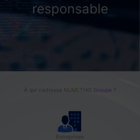
responsable
À qui s’adresse NUM
E
THIS
Groupe
?
Entreprises