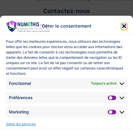
Contactez-nous
+33(0)2 55 42 60 01
Gérer le consentement
contact@numethis.com
Prendre RDV en ligne
Pour offrir les meilleures expériences, nous utilisons des technologies
telles que les cookies pour stocker et/ou accéder aux informations des
Liens utiles
appareils. Le fait de consentir à ces technologies nous permettra de
traiter des données telles que le comportement de navigation ou les ID
uniques sur ce site. Le fait de ne pas consentir ou de retirer son
Liens utiles
consentement peut avoir un effet négatif sur certaines caractéristiques
et fonctions.
CNIL
Fonctionnel
Toujours activé
ANSSI
CERT-FR
Préférences
THESEE
Préfére
PHAROS
Signal Spam
Marketing
Marketi
COMCyberGEND
CyberMalveillance.gouv.fr
Gérer les services
Ministère Transition Éco...